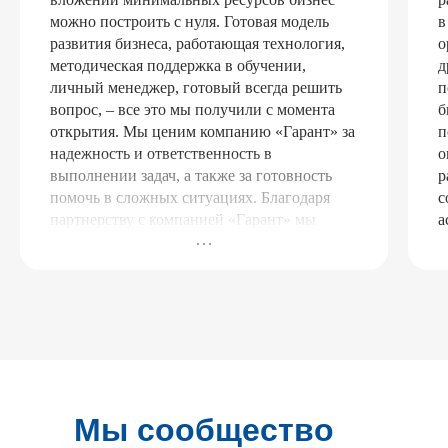
можно построить с нуля. Готовая модель
в
развития бизнеса, работающая технология,
о
методическая поддержка в обучении,
д
личный менеджер, готовый всегда решить
п
вопрос, – все это мы получили с момента
б
открытия. Мы ценим компанию «Гарант» за
п
надежность и ответственность в
о
выполнении задач, а также за готовность
р
помочь в сложных ситуациях. Благодаря
с
партнерству с компанией «Гарант» мы
а
смогли значительно укрепить свои позиции
на рынке.
Мы сообщество