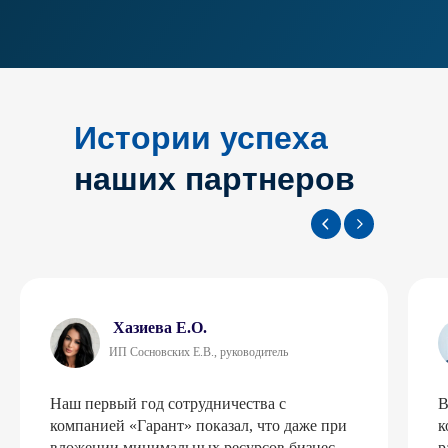
Истории успеха
наших партнеров
Хазиева Е.О.
ИП Сосновских Е.В., руководитель
Наш первый год сотрудничества с
В
компанией «Гарант» показал, что даже при
к
вложении минимальных ресурсов бизнес
р