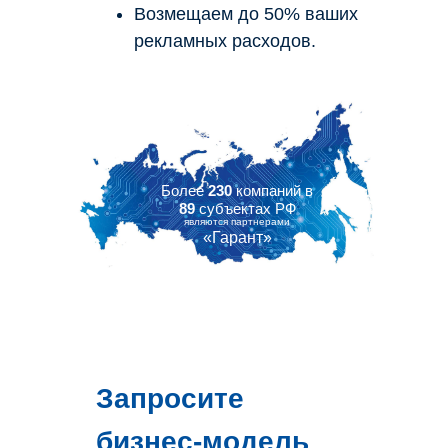
Возмещаем до 50% ваших
рекламных расходов.
Более
230
компаний в
89
субъектах РФ
являются партнерами
«Гарант»
Запросите
бизнес-модель